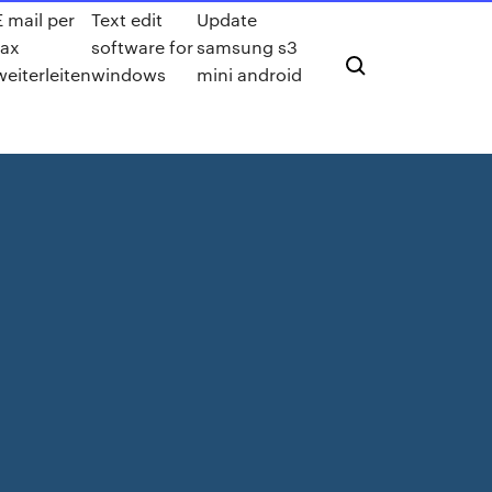
E mail per
Text edit
Update
fax
software for
samsung s3
weiterleiten
windows
mini android