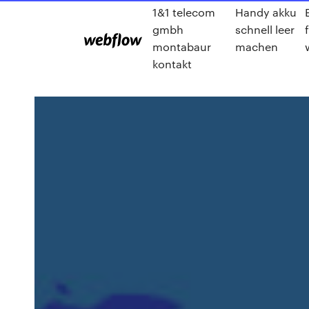
1&1 telecom
Handy akku
gmbh
schnell leer
montabaur
machen
kontakt